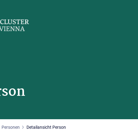
rson
Personen
Detailansicht Person