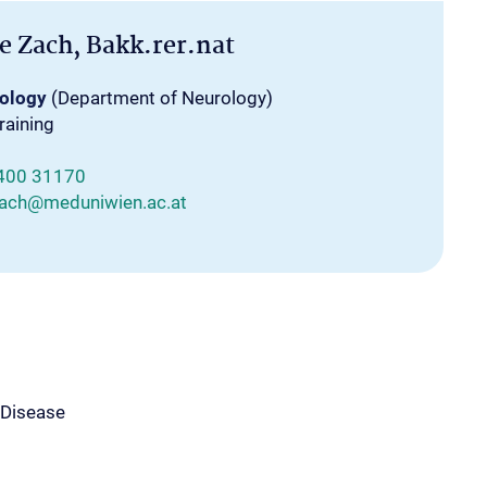
e Zach, Bakk.rer.nat
rology
(Department of Neurology)
raining
400 31170
zach@meduniwien.ac.at
 Disease