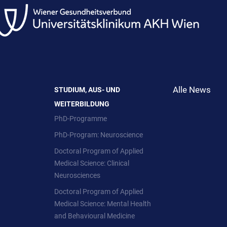
Alle News
STUDIUM, AUS- UND
WEITERBILDUNG
PhD-Programme
PhD-Program: Neuroscience
Doctoral Program of Applied
Medical Science: Clinical
Neurosciences
Doctoral Program of Applied
Medical Science: Mental Health
and Behavioural Medicine