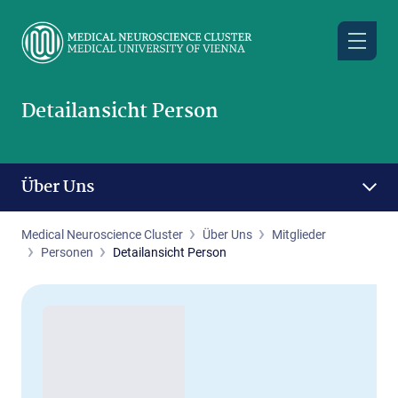
Skip
to
main
content
Detailansicht Person
Über Uns
Medical Neuroscience Cluster
Über Uns
Mitglieder
Personen
Detailansicht Person