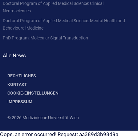
Doctoral Program of Applied Medical Science: Clinical
Neurosciences
Doctoral Program of Applied Medical Science: Mental Health and
Behavioural Medicine
PhD Program: Molecular Signal Transduction
Alle News
RECHTLICHES
KONTAKT
COOKIE-EINSTELLUNGEN
IMPRESSUM
© 2026 Medizinische Universität Wien
Oops, an error occurred! Request: aa389d3b98d9a