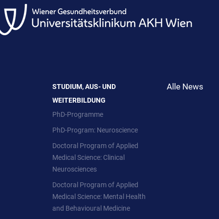
Alle News
STUDIUM, AUS- UND
WEITERBILDUNG
PhD-Programme
PhD-Program: Neuroscience
Doctoral Program of Applied
Medical Science: Clinical
Neurosciences
Doctoral Program of Applied
Medical Science: Mental Health
and Behavioural Medicine