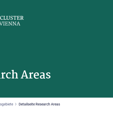
arch Areas
sgebiete
Detailseite Research Areas