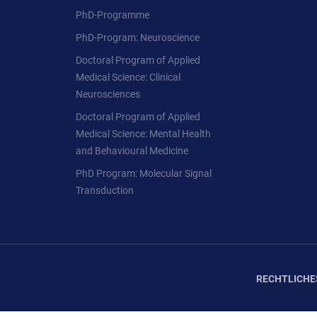
PhD-Programme
PhD-Program: Neuroscience
Doctoral Program of Applied
Medical Science: Clinical
Neurosciences
Doctoral Program of Applied
Medical Science: Mental Health
and Behavioural Medicine
PhD Program: Molecular Signal
Transduction
RECHTLICHE