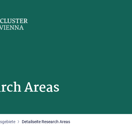
arch Areas
sgebiete
Detailseite Research Areas