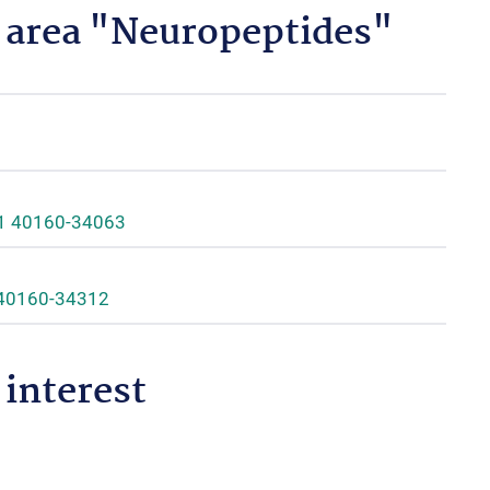
 area "Neuropeptides"
1 40160-34063
 40160-34312
 interest