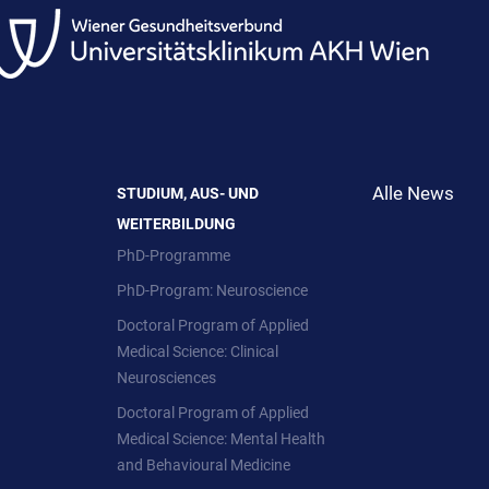
Alle News
STUDIUM, AUS- UND
WEITERBILDUNG
PhD-Programme
PhD-Program: Neuroscience
Doctoral Program of Applied
Medical Science: Clinical
Neurosciences
Doctoral Program of Applied
Medical Science: Mental Health
and Behavioural Medicine