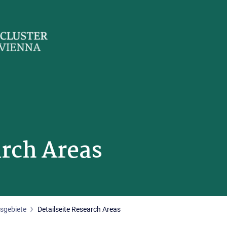
arch Areas
sgebiete
Detailseite Research Areas