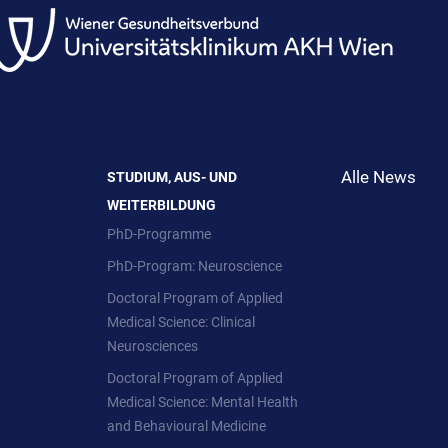
Alle News
STUDIUM, AUS- UND
WEITERBILDUNG
PhD-Programme
PhD-Program: Neuroscience
Doctoral Program of Applied
Medical Science: Clinical
Neurosciences
Doctoral Program of Applied
Medical Science: Mental Health
and Behavioural Medicine