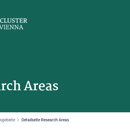
arch Areas
sgebiete
Detailseite Research Areas