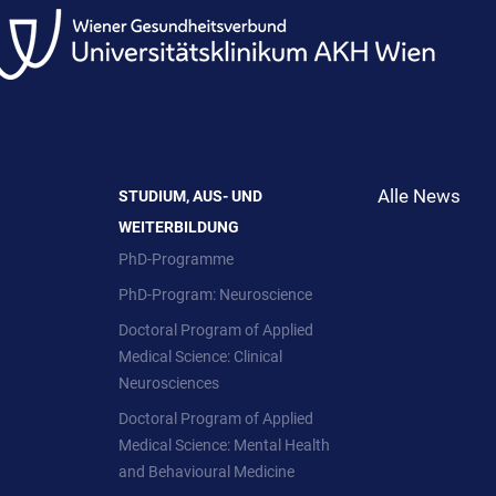
Alle News
STUDIUM, AUS- UND
WEITERBILDUNG
PhD-Programme
PhD-Program: Neuroscience
Doctoral Program of Applied
Medical Science: Clinical
Neurosciences
Doctoral Program of Applied
Medical Science: Mental Health
and Behavioural Medicine