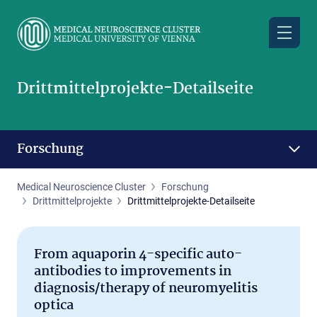
Skip
to
main
content
Drittmittelprojekte-Detailseite
Forschung
Medical Neuroscience Cluster
Forschung
Drittmittelprojekte
Drittmittelprojekte-Detailseite
From aquaporin 4-specific auto-
antibodies to improvements in
diagnosis/therapy of neuromyelitis
optica